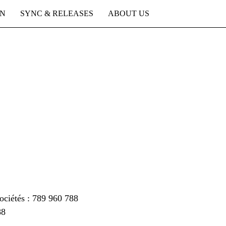
ON
SYNC & RELEASES
ABOUT US
ociétés : 789 960 788
88